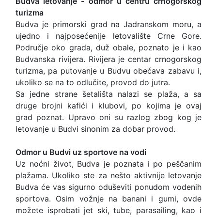
Budva letovanje - odmor u centru crnogorskog
turizma
Budva je primorski grad na Jadranskom moru, a
ujedno i najposećenije letovalište Crne Gore.
Područje oko grada, duž obale, poznato je i kao
Budvanska rivijera. Rivijera je centar crnogorskog
turizma, pa putovanje u Budvu obećava zabavu i,
ukoliko se na to odlučite, provod do jutra.
Sa jedne strane šetališta nalazi se plaža, a sa
druge brojni kafići i klubovi, po kojima je ovaj
grad poznat. Upravo oni su razlog zbog kog je
letovanje u Budvi sinonim za dobar provod.
Odmor u Budvi uz sportove na vodi
Uz noćni život, Budva je poznata i po peščanim
plažama. Ukoliko ste za nešto aktivnije letovanje
Budva će vas sigurno oduševiti ponudom vodenih
sportova. Osim vožnje na banani i gumi, ovde
možete isprobati jet ski, tube, parasailing, kao i