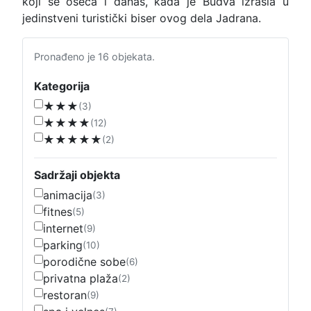
koji se oseća i danas, kada je Budva izrasla u
jedinstveni turistički biser ovog dela Jadrana.
Pronađeno je 16 objekata.
Kategorija
★★★
(3)
★★★★
(12)
★★★★★
(2)
Sadržaji objekta
animacija
(3)
fitnes
(5)
internet
(9)
parking
(10)
porodične sobe
(6)
privatna plaža
(2)
restoran
(9)