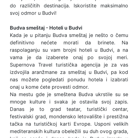
do različitih destinacija. Iskoristite maksimalno
svoj odmor u Budvi!
Budva smeštaj - Hoteli u Budvi
Kada je u pitanju Budva smeštaj je nešto o čemu
definitivno nećete morati da brinete. Na
raspolaganju su vam brojni hoteli u Budvi, a na
vama je da izaberete onaj po svojoj meri.
Supernova Travel turistička agencija je za vas
izdvojila aranžmane za smeštaj u Budvi, pa kod
nas možete pogledati ponudu hotela i izabrati
onaj u kome ćete provesti odmor.
Na mestu gde je smeštena Budva ukrstile su se
mnoge kulture i svaka je ostavila svoj zapis.
Danas je to grad teatar, turistički centar,
festivalski grad, mondensko letovalište i prestižna
tačka na turističkoj karti Evrope. Usponi velikih
mediteranskih kultura obeležili su duh ovog grada,