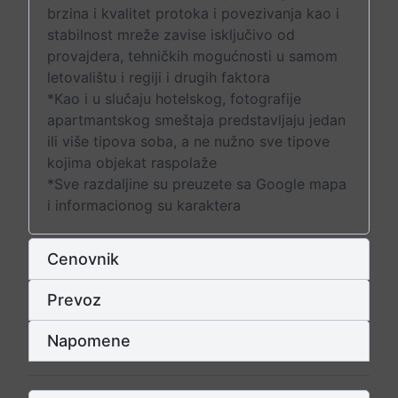
brzina i kvalitet protoka i povezivanja kao i
stabilnost mreže zavise isključivo od
provajdera, tehničkih mogućnosti u samom
letovalištu i regiji i drugih faktora
*Kao i u slučaju hotelskog, fotografije
apartmantskog smeštaja predstavljaju jedan
ili više tipova soba, a ne nužno sve tipove
kojima objekat raspolaže
*Sve razdaljine su preuzete sa Google mapa
i informacionog su karaktera
Cenovnik
Prevoz
Napomene