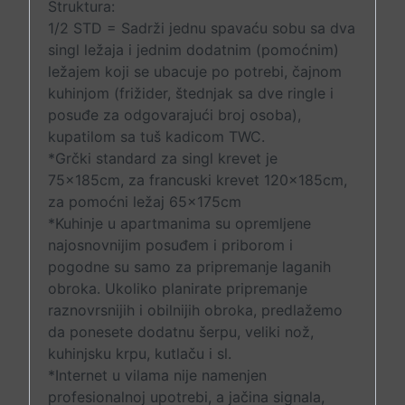
Struktura:
1/2 STD = Sadrži jednu spavaću sobu sa dva
singl ležaja i jednim dodatnim (pomoćnim)
ležajem koji se ubacuje po potrebi, čajnom
kuhinjom (frižider, štednjak sa dve ringle i
posuđe za odgovarajući broj osoba),
kupatilom sa tuš kadicom TWC.
*Grčki standard za singl krevet je
75x185cm, za francuski krevet 120x185cm,
za pomoćni ležaj 65x175cm
*Kuhinje u apartmanima su opremljene
najosnovnijim posuđem i priborom i
pogodne su samo za pripremanje laganih
obroka. Ukoliko planirate pripremanje
raznovrsnijih i obilnijih obroka, predlažemo
da ponesete dodatnu šerpu, veliki nož,
kuhinjsku krpu, kutlaču i sl.
*Internet u vilama nije namenjen
profesionalnoj upotrebi, a jačina signala,