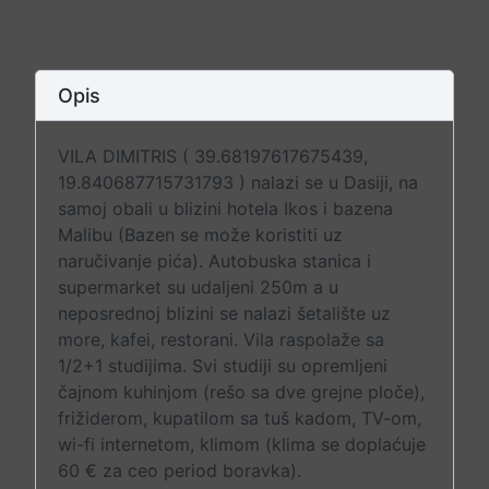
Opis
VILA DIMITRIS ( 39.68197617675439,
19.840687715731793 ) nalazi se u Dasiji, na
samoj obali u blizini hotela Ikos i bazena
Malibu (Bazen se može koristiti uz
naručivanje pića). Autobuska stanica i
supermarket su udaljeni 250m a u
neposrednoj blizini se nalazi šetalište uz
more, kafei, restorani. Vila raspolaže sa
1/2+1 studijima. Svi studiji su opremljeni
čajnom kuhinjom (rešo sa dve grejne ploče),
frižiderom, kupatilom sa tuš kadom, TV-om,
wi-fi internetom, klimom (klima se doplaćuje
60 € za ceo period boravka).