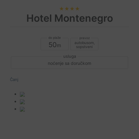
★★★★
Hotel Montenegro
autobusom,
50
sopstveni
noćenje sa doručkom
Čanj