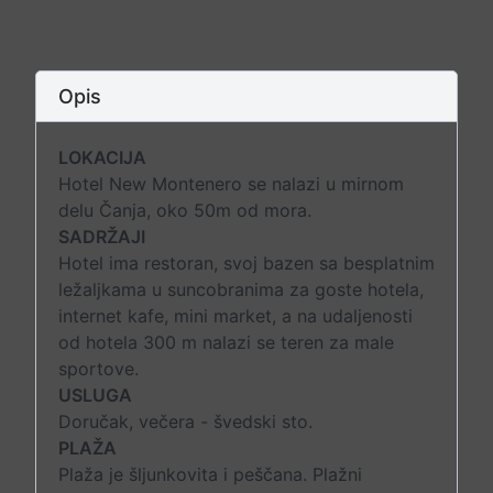
Opis
LOKACIJA
Hotel New Montenero se nalazi u mirnom
delu Čanja, oko 50m od mora.
SADRŽAJI
Hotel ima restoran, svoj bazen sa besplatnim
ležaljkama u suncobranima za goste hotela,
internet kafe, mini market, a na udaljenosti
od hotela 300 m nalazi se teren za male
sportove.
USLUGA
Doručak, večera - švedski sto.
PLAŽA
Plaža je šljunkovita i peščana. Plažni